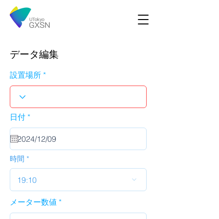
データ編集
設置場所
r
日付
*
e
q
u
i
r
時間
e
d
19:10
メーター数値