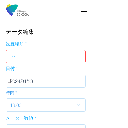
データ編集
設置場所
r
日付
*
e
q
u
i
r
時間
e
d
13:00
メーター数値