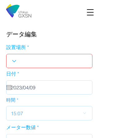
データ編集
設置場所
r
日付
*
e
q
u
i
r
時間
e
d
15:07
メーター数値