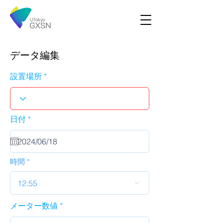
データ編集
設置場所
r
日付
*
e
q
u
i
r
時間
e
d
12:55
メーター数値