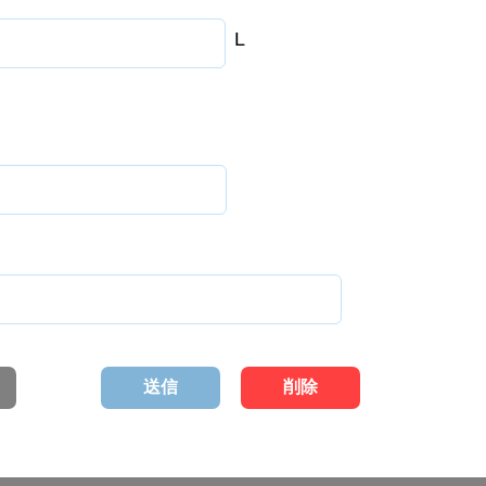
L
送信
削除