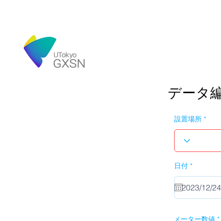
データ
設置場所
r
日付
*
e
q
u
i
r
e
d
メーター数値