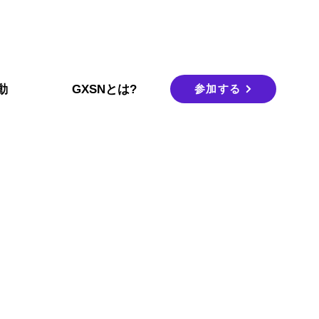
参加する
動
GXSNとは?