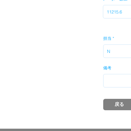
担当
備考
戻る