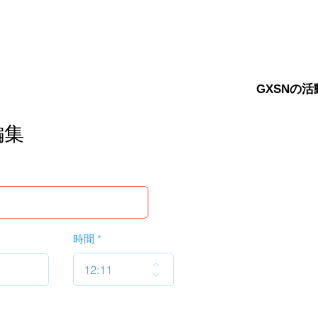
GXSNの活
編集
時間