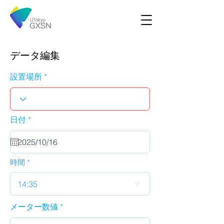
データ編集
設置場所
r
日付
*
e
q
u
i
r
時間
e
d
14:35
メーター数値