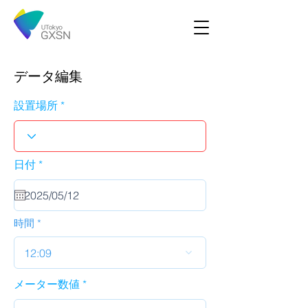
データ編集
設置場所
r
日付
*
e
q
u
i
r
時間
e
d
12:09
メーター数値