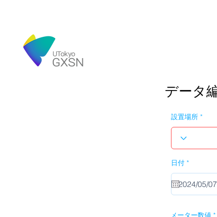
データ
設置場所
r
日付
*
e
q
u
i
r
e
d
メーター数値