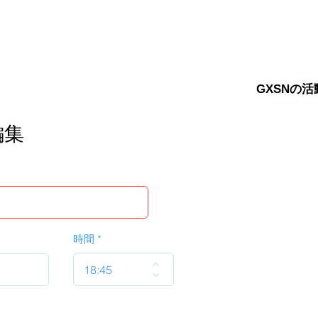
GXSNの活
編集
時間