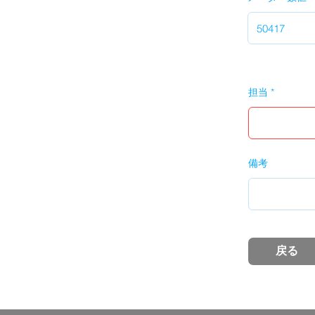
担当
備考
戻る