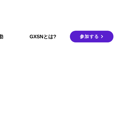
参加する
動
GXSNとは?