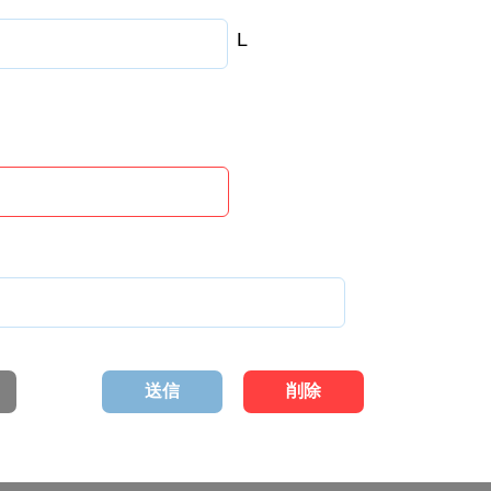
L
送信
削除