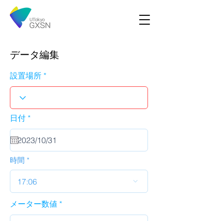
データ編集
設置場所
r
日付
*
e
q
u
i
r
時間
e
d
17:06
メーター数値