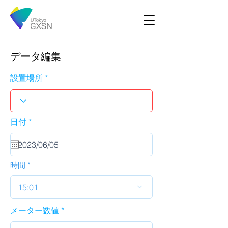
データ編集
設置場所
r
日付
*
e
q
u
i
r
時間
e
d
15:01
メーター数値