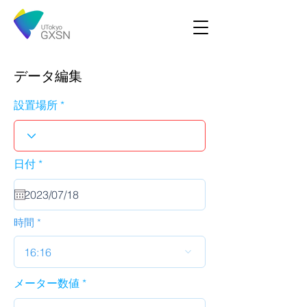
データ編集
設置場所
r
日付
*
e
q
u
i
r
時間
e
d
16:16
メーター数値