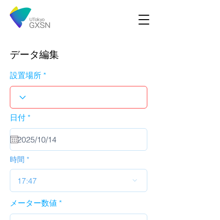
データ編集
設置場所
r
日付
*
e
q
u
i
r
時間
e
d
17:47
メーター数値