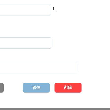
L
送信
削除