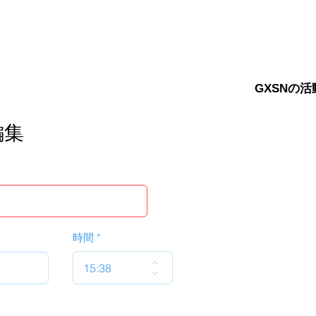
GXSNの活
編集
時間