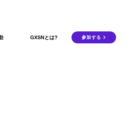
参加する
動
GXSNとは?