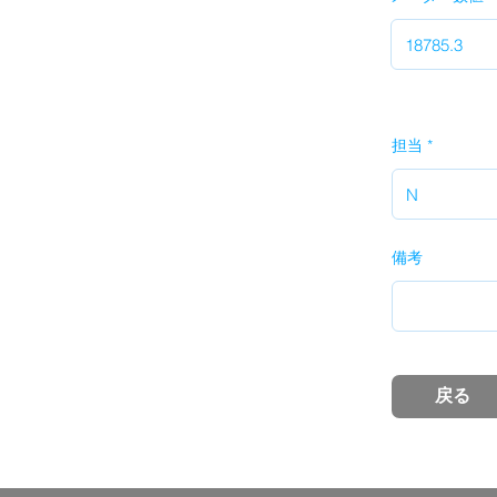
担当
備考
戻る