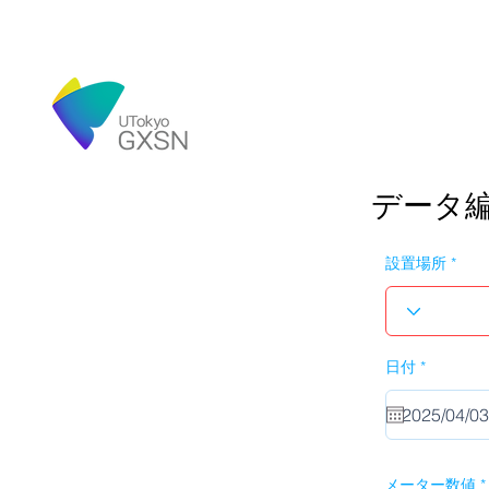
データ
設置場所
r
日付
*
e
q
u
i
r
e
d
メーター数値