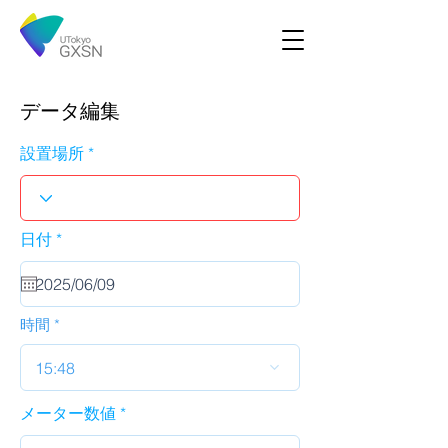
データ編集
設置場所
r
日付
*
e
q
u
i
r
時間
e
d
15:48
メーター数値