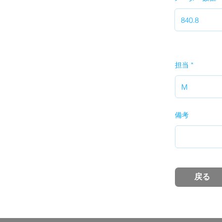
担当
備考
戻る