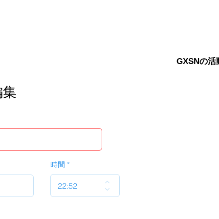
GXSNの活
編集
時間