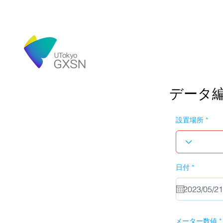
データ
設置場所
r
日付
*
e
q
u
i
r
e
d
メーター数値