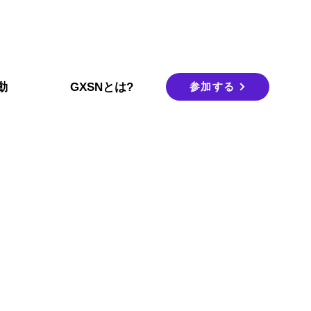
参加する
動
GXSNとは?