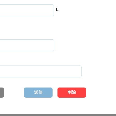
L
送信
削除