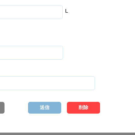
L
送信
削除