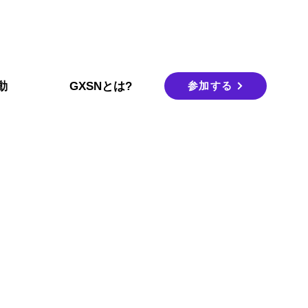
参加する
動
GXSNとは?