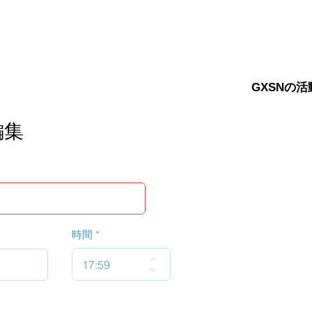
GXSNの活
編集
時間