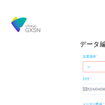
データ
設置場所
r
日付
*
e
q
u
i
r
e
d
メーター数値