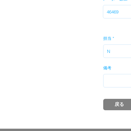
担当
備考
戻る