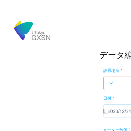
データ
設置場所
r
日付
*
e
q
u
i
r
e
d
メーター数値