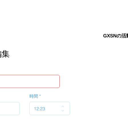
GXSNの活
編集
時間