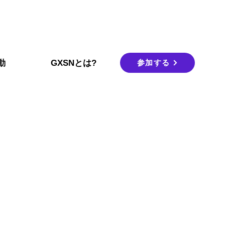
参加する
動
GXSNとは?