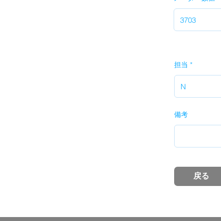
担当
備考
戻る