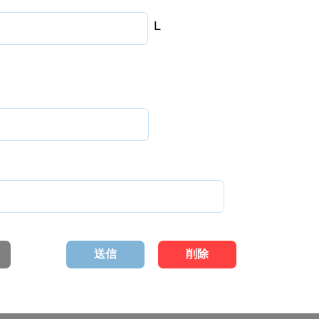
L
送信
削除