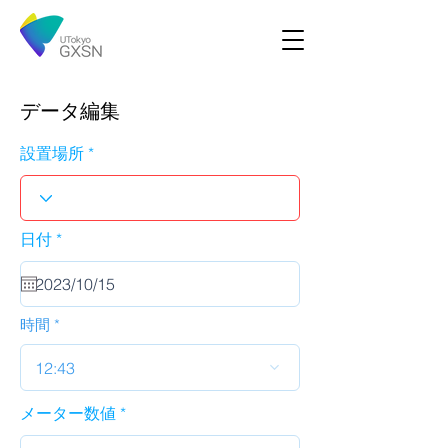
データ編集
設置場所
r
日付
*
e
q
u
i
r
時間
e
d
12:43
メーター数値