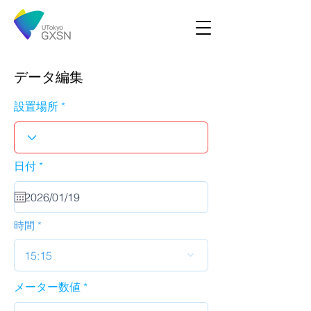
データ編集
設置場所
r
日付
*
e
q
u
i
r
時間
e
d
15:15
メーター数値