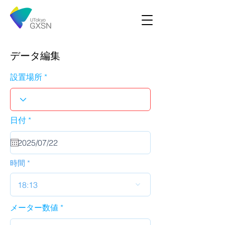
データ編集
設置場所
r
日付
*
e
q
u
i
r
時間
e
d
18:13
メーター数値