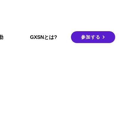
参加する
動
GXSNとは?