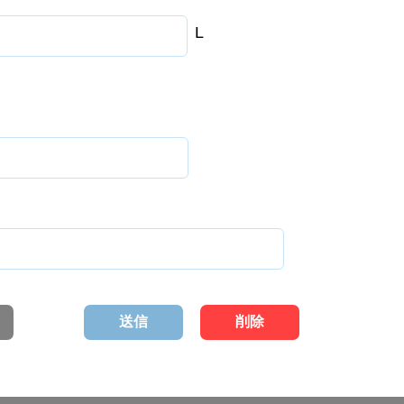
L
送信
削除