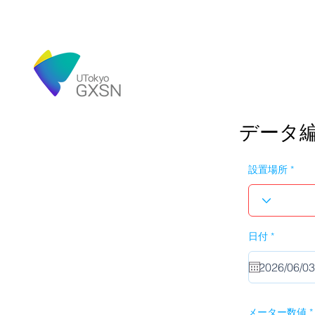
データ
設置場所
r
日付
*
e
q
u
i
r
e
d
メーター数値