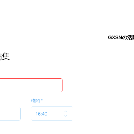
GXSNの活
編集
時間