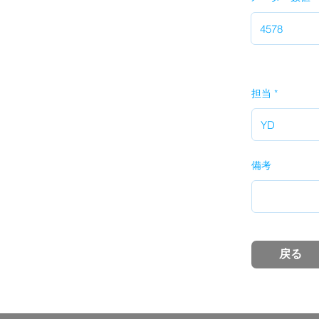
担当
備考
戻る