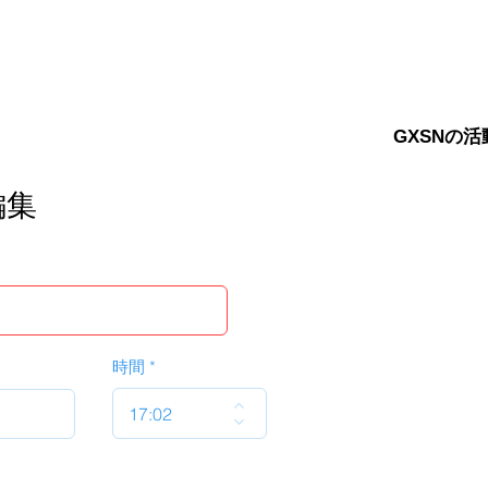
GXSNの活
編集
時間