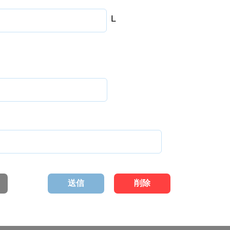
L
送信
削除