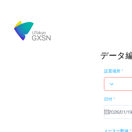
データ
設置場所
r
日付
*
e
q
u
i
r
e
d
メーター数値