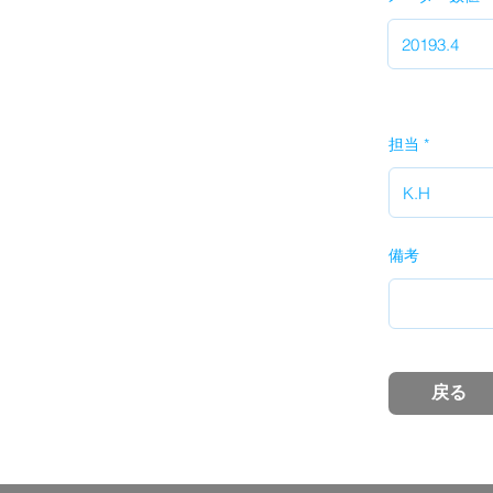
担当
備考
戻る