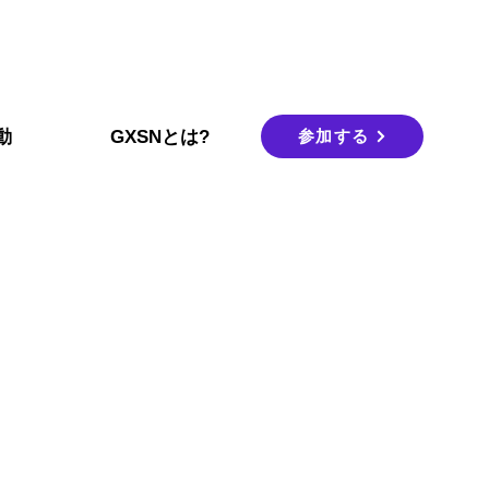
参加する
動
GXSNとは?