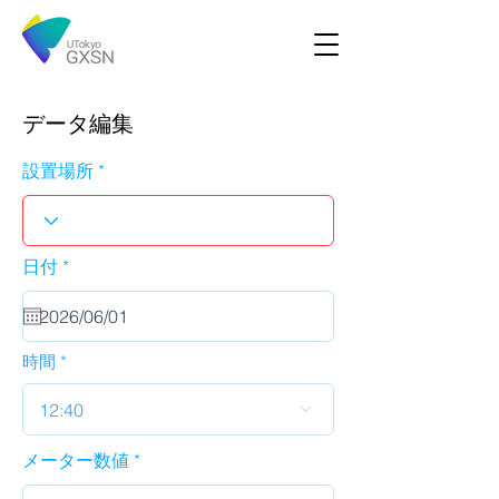
データ編集
設置場所
r
日付
*
e
q
u
i
r
時間
e
d
12:40
メーター数値