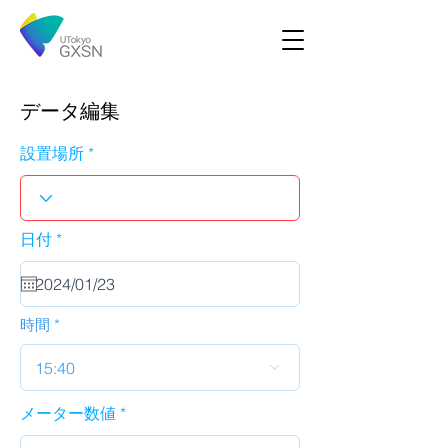
データ編集
設置場所
r
日付
*
e
q
u
i
r
時間
e
d
15:40
メーター数値