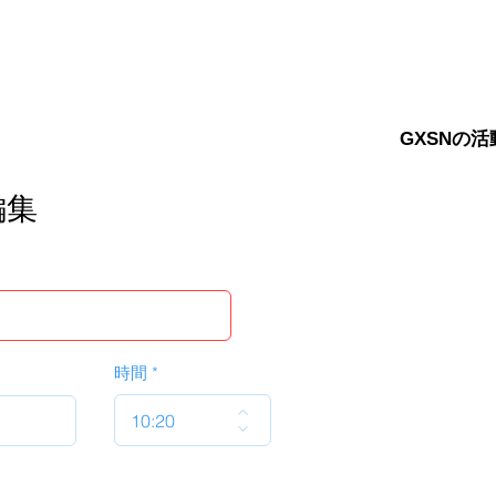
GXSNの活
編集
時間