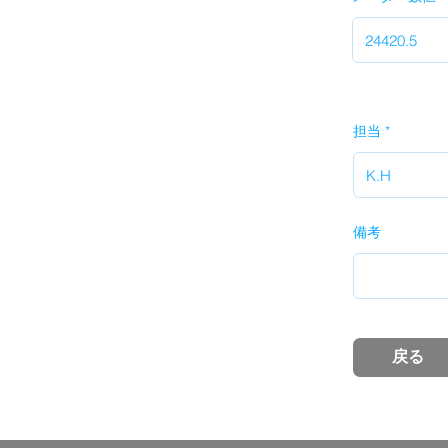
担当
備考
戻る