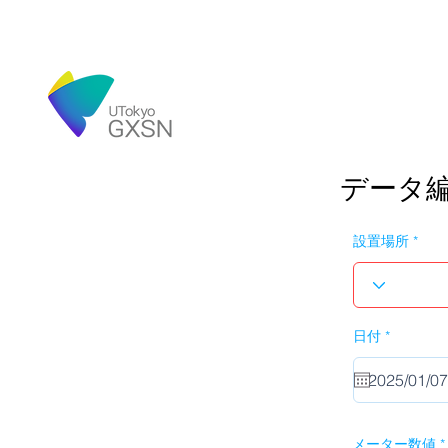
データ
設置場所
r
日付
*
e
q
u
i
r
e
d
メーター数値