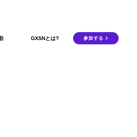
参加する
動
GXSNとは?