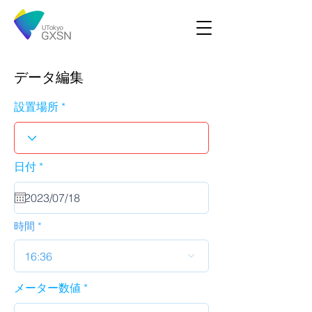
データ編集
設置場所
r
日付
*
e
q
u
i
r
時間
e
d
16:36
メーター数値