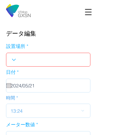
データ編集
設置場所
r
日付
*
e
q
u
i
r
時間
e
d
13:24
メーター数値