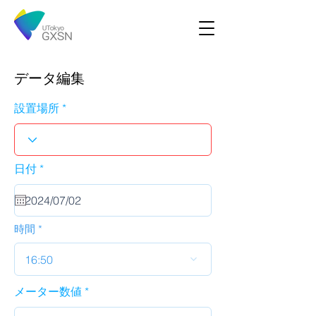
データ編集
設置場所
r
日付
*
e
q
u
i
r
時間
e
d
16:50
メーター数値