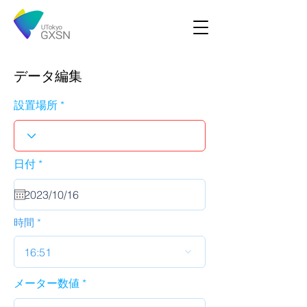
データ編集
設置場所
r
日付
*
e
q
u
i
r
時間
e
d
16:51
メーター数値