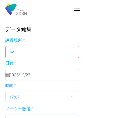
データ編集
設置場所
r
日付
*
e
q
u
i
r
時間
e
d
17:07
メーター数値