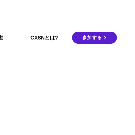
参加する
動
GXSNとは?