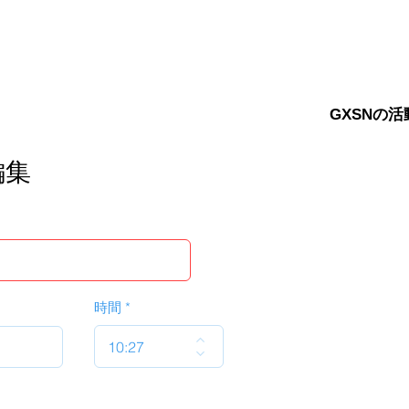
GXSNの活
編集
時間