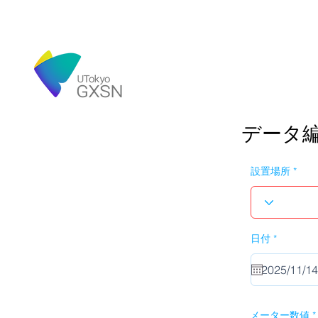
データ
設置場所
r
日付
*
e
q
u
i
r
e
d
メーター数値