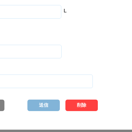
L
送信
削除