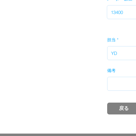
担当
備考
戻る