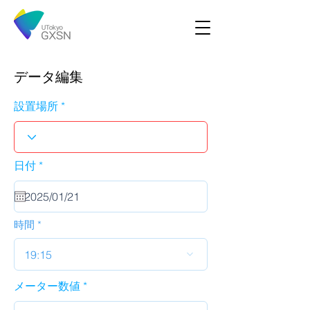
データ編集
設置場所
r
日付
*
e
q
u
i
r
時間
e
d
19:15
メーター数値