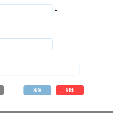
L
送信
削除