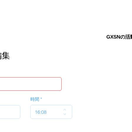
GXSNの活
編集
時間