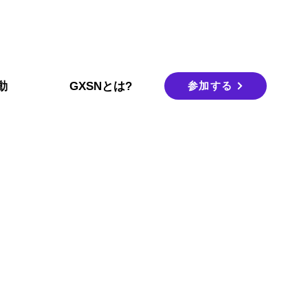
参加する
動
GXSNとは?