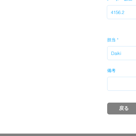
担当
備考
戻る