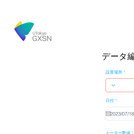
データ
設置場所
r
日付
*
e
q
u
i
r
e
d
メーター数値