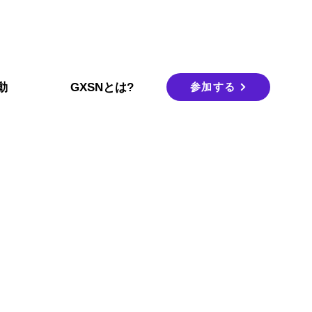
参加する
動
GXSNとは?