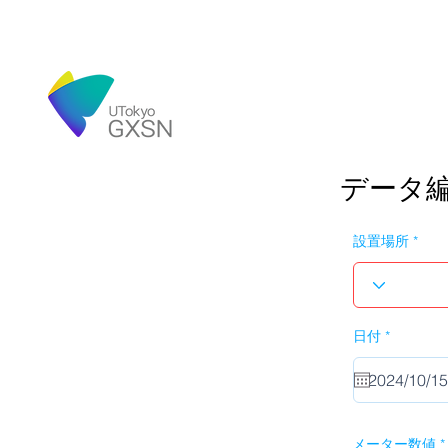
データ
設置場所
r
日付
*
e
q
u
i
r
e
d
メーター数値