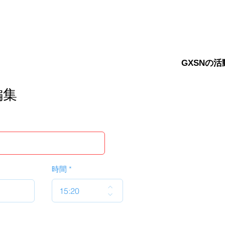
GXSNの活
編集
時間