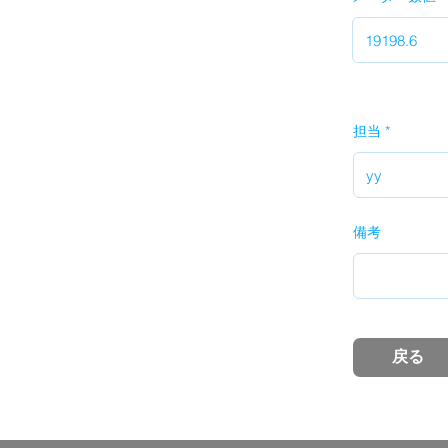
担当
備考
戻る