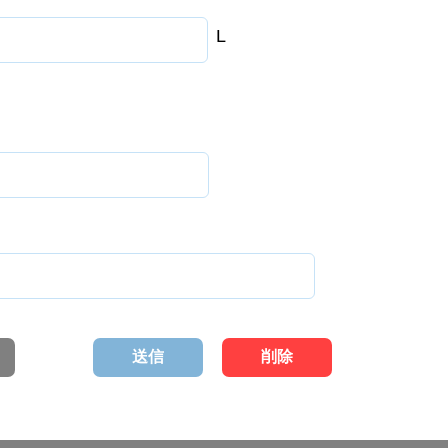
L
送信
削除