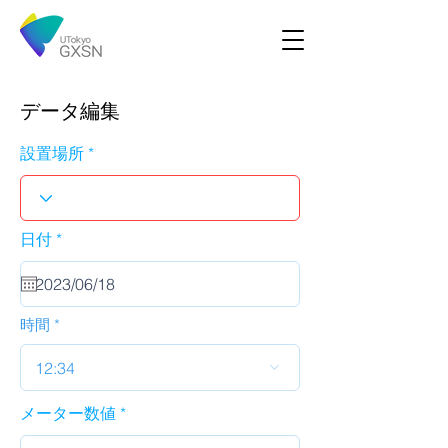
データ編集
設置場所
r
日付
*
e
q
u
i
r
時間
e
d
12:34
メーター数値