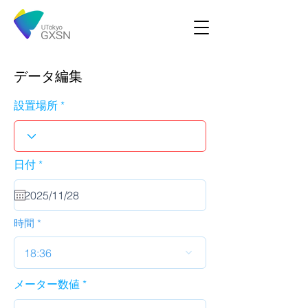
データ編集
設置場所
r
日付
*
e
q
u
i
r
時間
e
d
18:36
メーター数値