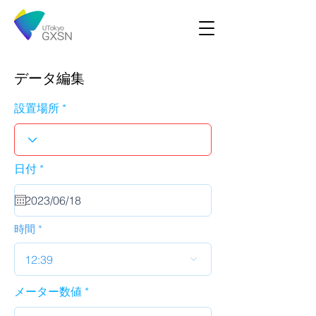
データ編集
設置場所
r
日付
*
e
q
u
i
r
時間
e
d
12:39
メーター数値