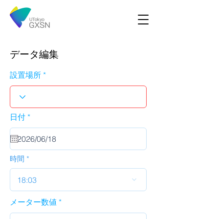
データ編集
設置場所
r
日付
*
e
q
u
i
r
時間
e
d
18:03
メーター数値