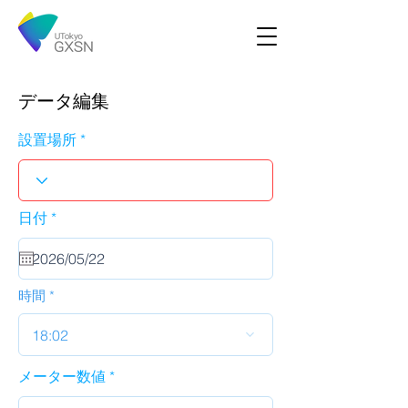
データ編集
設置場所
r
日付
*
e
q
u
i
r
時間
e
d
18:02
メーター数値