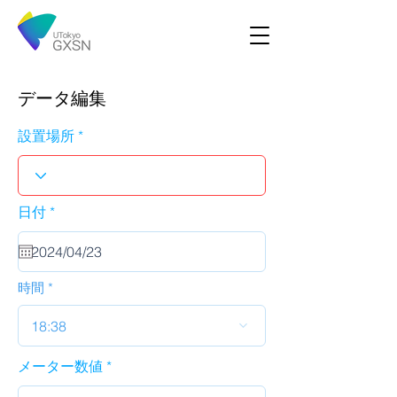
データ編集
設置場所
r
日付
*
e
q
u
i
r
時間
e
d
18:38
メーター数値