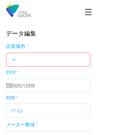
データ編集
設置場所
r
日付
*
e
q
u
i
r
時間
e
d
17:43
メーター数値