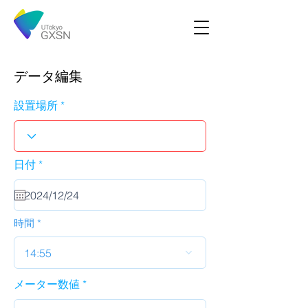
データ編集
設置場所
r
日付
*
e
q
u
i
r
時間
e
d
14:55
メーター数値