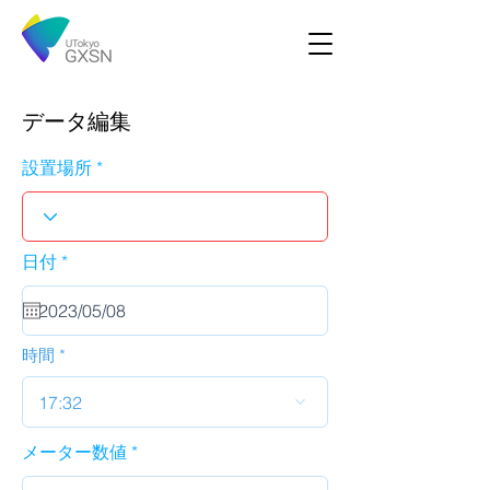
データ編集
設置場所
r
日付
*
e
q
u
i
r
時間
e
d
17:32
メーター数値