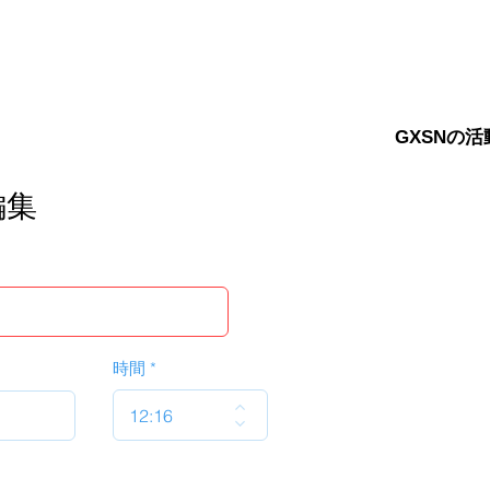
GXSNの活
編集
時間