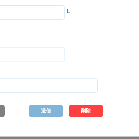
L
送信
削除