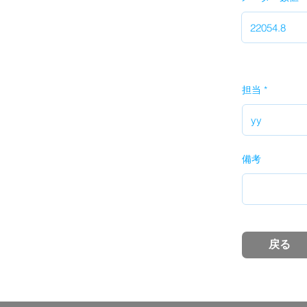
担当
備考
戻る