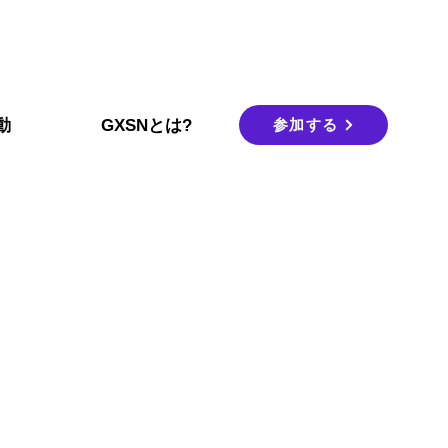
参加する
動
GXSNとは?