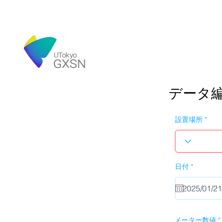
データ
設置場所
r
日付
*
e
q
u
i
r
e
d
メーター数値