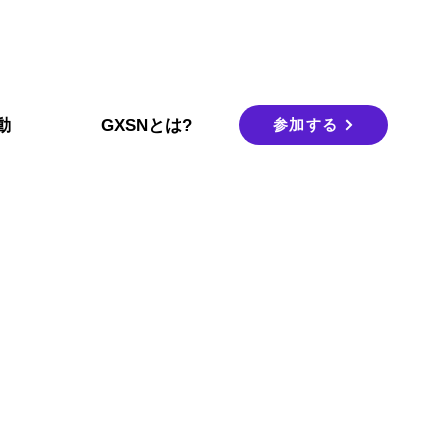
参加する
動
GXSNとは?