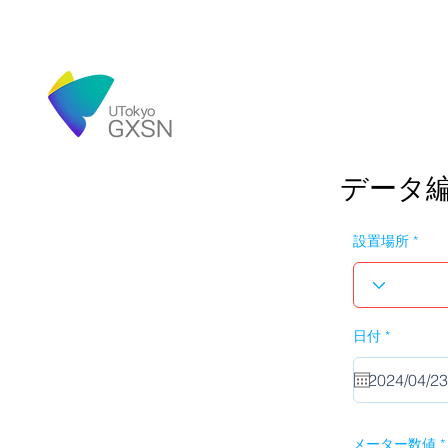
データ
設置場所
r
日付
*
e
q
u
i
r
e
d
メーター数値