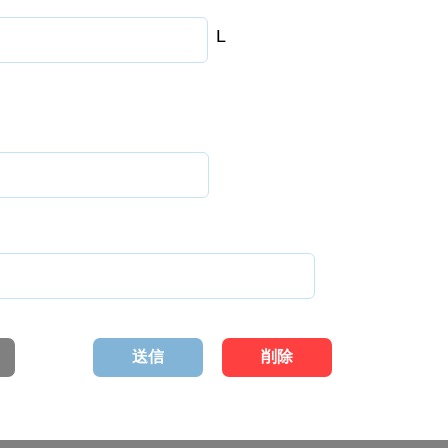
L
送信
削除