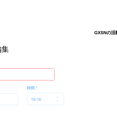
GXSNの活
編集
時間