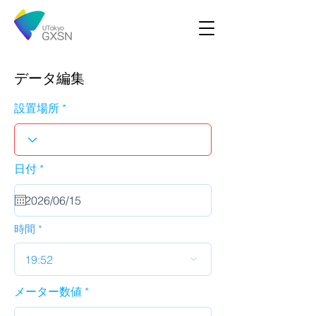
データ編集
設置場所
r
日付
*
e
q
u
i
r
時間
e
d
19:52
メーター数値