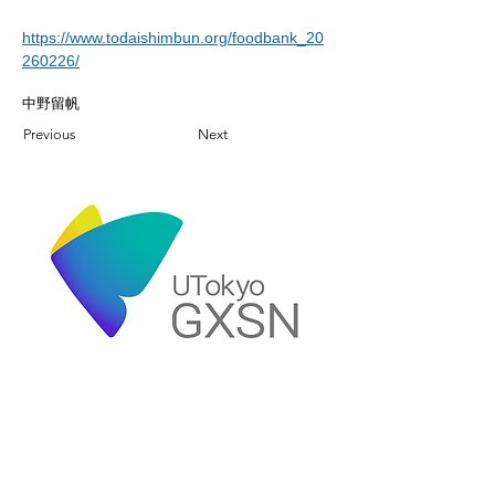
https://www.todaishimbun.org/foodbank_20
260226/
中野留帆
Previous
Next