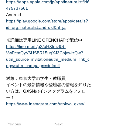
https://apps.apple.com/jp/app/inaturalist/id6
475737561
Android: 
https://play.google.com/store/apps/details?
id=org.inaturalist.android&hl=ja
※詳細は専用LINE OPENCHATで配信中
https://line.me/ti/g2/uHXfmz9S-
VwPcmQyV6USBR15uqXJ3ChjewizQw?
utm_source=invitation&utm_medium=link_c
opy&utm_campaign=default
対象：東京大学の学生・教職員
イベントの最新情報や登壇者の情報を知りた
い方は、GXSNのインスタグラムをフォロ
ー！
https://www.instagram.com/utokyo_gxsn/
Previous
Next