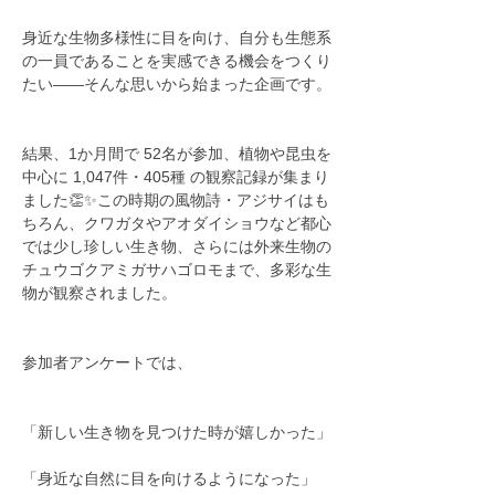
身近な生物多様性に目を向け、自分も生態系
の一員であることを実感できる機会をつくり
たい――そんな思いから始まった企画です。
結果、1か月間で 52名が参加、植物や昆虫を
中心に 1,047件・405種 の観察記録が集まり
ました👏✨この時期の風物詩・アジサイはも
ちろん、クワガタやアオダイショウなど都心
では少し珍しい生き物、さらには外来生物の
チュウゴクアミガサハゴロモまで、多彩な生
物が観察されました。
参加者アンケートでは、
「新しい生き物を見つけた時が嬉しかった」
「身近な自然に目を向けるようになった」