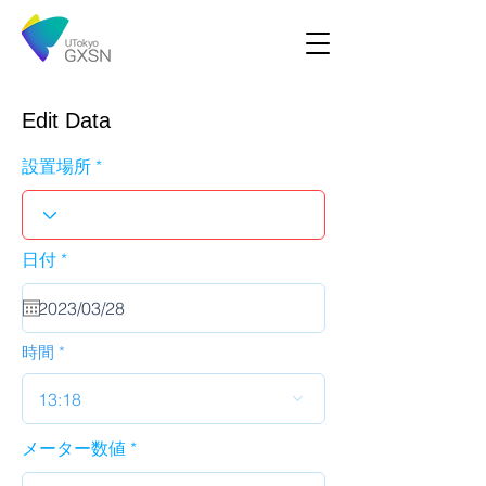
Edit Data
設置場所
r
日付
*
e
q
u
i
r
時間
e
d
13:18
メーター数値